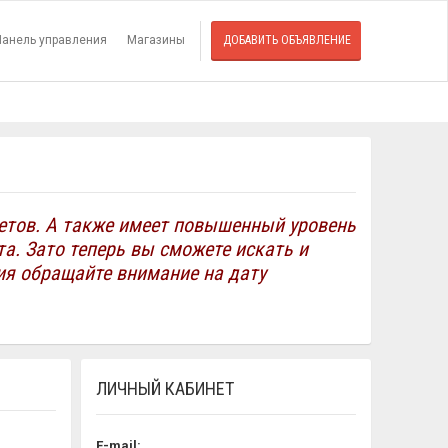
 doesn't existTable 'evrodococuevrodo.eboard_filter_val_set' doesn't
d_filter_val_string' doesn't exist
Панель управления
Магазины
ДОБАВИТЬ ОБЪЯВЛЕНИЕ
етов. А также имеет повышенный уровень
а. Зато теперь вы сможете искать и
я обращайте внимание на дату
ЛИЧНЫЙ КАБИНЕТ
E-mail: