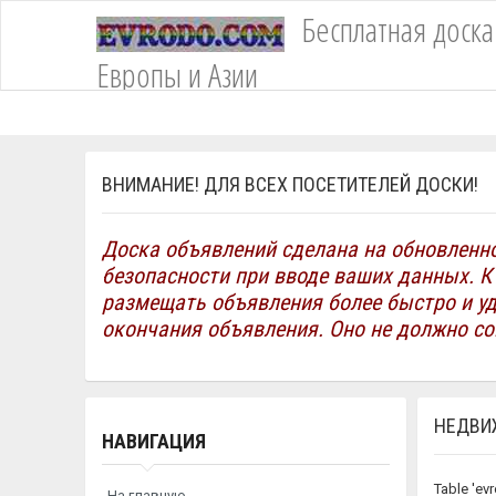
Unknown column 'asterisk' in 'where clause'Table 'evrodococuevrodo.eboard_fi
Бесплатная доск
existTable 'evrodococuevrodo.eboard_filter_val_files' doesn't existTable 'evro
Европы и Азии
ВНИМАНИЕ! ДЛЯ ВСЕХ ПОСЕТИТЕЛЕЙ ДОСКИ!
Доска объявлений сделана на обновленн
безопасности при вводе ваших данных. К
размещать объявления более быстро и у
окончания объявления. Оно не должно с
НЕДВИ
НАВИГАЦИЯ
Table 'ev
На главную