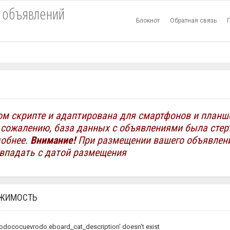
lter_val_price' doesn't existTable 'evrodococuevrodo.eboard_filter_val_price'
а объявлений
dococuevrodo.eboard_filter_val_int' doesn't existTable 'evrodococuevrodo.eboar
Блокнот
Обратная связь
ом скрипте и адаптирована для смартфонов и планш
 сожалению, база данных с объявлениями была стерт
добнее.
Внимание!
При размещении вашего объявлени
овпадать с датой размещения
ЖИМОСТЬ
rodococuevrodo.eboard_cat_description' doesn't exist