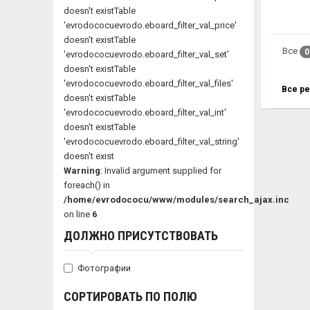
doesn't existTable
'evrodococuevrodo.eboard_filter_val_price'
doesn't existTable
Все
0
'evrodococuevrodo.eboard_filter_val_set'
doesn't existTable
'evrodococuevrodo.eboard_filter_val_files'
Все р
doesn't existTable
'evrodococuevrodo.eboard_filter_val_int'
doesn't existTable
'evrodococuevrodo.eboard_filter_val_string'
doesn't exist
Warning
: Invalid argument supplied for
foreach() in
/home/evrodococu/www/modules/search_ajax.inc
on line
6
ДОЛЖНО ПРИСУТСТВОВАТЬ
Фотографии
СОРТИРОВАТЬ ПО ПОЛЮ