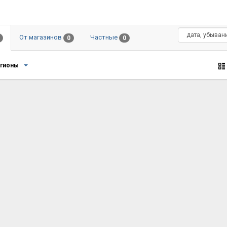
От магазинов
Частные
0
0
егионы