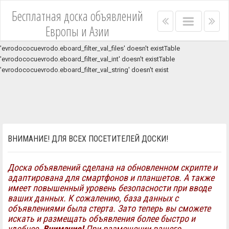
Unknown column 'asterisk' in 'where clause'Table
Бесплатная доска объявлений
'evrodococuevrodo.eboard_filter_val_price' doesn't existTable
Right
Main
Lef
Европы и Азии
'evrodococuevrodo.eboard_filter_val_price' doesn't existTable
menu
menu
me
'evrodococuevrodo.eboard_filter_val_set' doesn't existTable
bar
bar
'evrodococuevrodo.eboard_filter_val_files' doesn't existTable
'evrodococuevrodo.eboard_filter_val_int' doesn't existTable
'evrodococuevrodo.eboard_filter_val_string' doesn't exist
ВНИМАНИЕ! ДЛЯ ВСЕХ ПОСЕТИТЕЛЕЙ ДОСКИ!
Доска объявлений сделана на обновленном скрипте и
адаптирована для смартфонов и планшетов. А также
имеет повышенный уровень безопасности при вводе
ваших данных. К сожалению, база данных с
объявлениями была стерта. Зато теперь вы сможете
искать и размещать объявления более быстро и
удобнее.
Внимание!
При размещении вашего