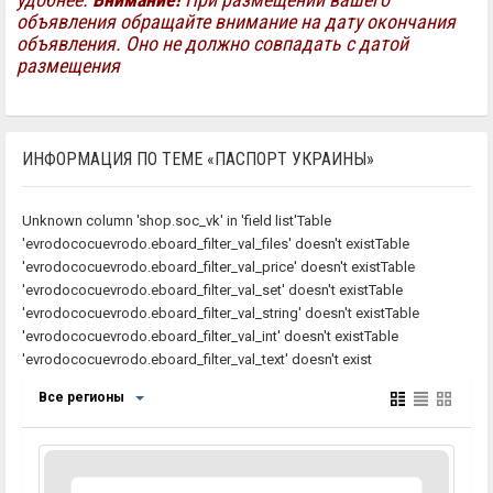
объявления обращайте внимание на дату окончания
объявления. Оно не должно совпадать с датой
размещения
e'
ИНФОРМАЦИЯ ПО ТЕМЕ «ПАСПОРТ УКРАИНЫ»
e'
Unknown column 'shop.soc_vk' in 'field list'Table
'evrodococuevrodo.eboard_filter_val_files' doesn't existTable
'
'evrodococuevrodo.eboard_filter_val_price' doesn't existTable
'evrodococuevrodo.eboard_filter_val_set' doesn't existTable
'evrodococuevrodo.eboard_filter_val_string' doesn't existTable
'evrodococuevrodo.eboard_filter_val_int' doesn't existTable
ng'
'evrodococuevrodo.eboard_filter_val_text' doesn't exist
Все регионы
rch_ajax.inc