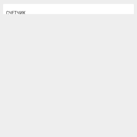
СЧЕТЧИК
ОБЪЯВЛЕНИЙ
142
РУБРИКИ