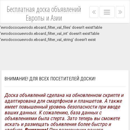
Unknown column 'asterisk' in 'where clause'Table
Бесплатная доска объявлений
'evrodococuevrodo.eboard_filter_val_price' doesn't existTable
Right
Main
Lef
Европы и Азии
'evrodococuevrodo.eboard_filter_val_price' doesn't existTable
menu
menu
me
'evrodococuevrodo.eboard_filter_val_set' doesn't existTable
bar
bar
'evrodococuevrodo.eboard_filter_val_files' doesn't existTable
'evrodococuevrodo.eboard_filter_val_int' doesn't existTable
'evrodococuevrodo.eboard_filter_val_string' doesn't exist
ВНИМАНИЕ! ДЛЯ ВСЕХ ПОСЕТИТЕЛЕЙ ДОСКИ!
Доска объявлений сделана на обновленном скрипте и
адаптирована для смартфонов и планшетов. А также
имеет повышенный уровень безопасности при вводе
ваших данных. К сожалению, база данных с
объявлениями была стерта. Зато теперь вы сможете
искать и размещать объявления более быстро и
удобнее.
Внимание!
При размещении вашего