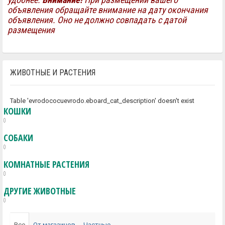
объявления обращайте внимание на дату окончания
объявления. Оно не должно совпадать с датой
размещения
e'
ЖИВОТНЫЕ И РАСТЕНИЯ
e'
Table 'evrodococuevrodo.eboard_cat_description' doesn't exist
КОШКИ
'
0
СОБАКИ
0
ng'
КОМНАТНЫЕ РАСТЕНИЯ
0
ДРУГИЕ ЖИВОТНЫЕ
0
rch_ajax.inc
Все
От магазинов
Частные