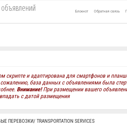
lter_val_price' doesn't existTable 'evrodococuevrodo.eboard_filter_val_price'
а объявлений
odococuevrodo.eboard_filter_val_int' doesn't existTable 'evrodococuevrodo.ebo
Блокнот
Обратная связь
odococuevrodo.eboard_filter_val_price' doesn't existTable 'evrodococuevrodo.eb
odo.eboard_filter_val_int' doesn't existTable 'evrodococuevrodo.eboard_filter_
ом скрипте и адаптирована для смартфонов и планш
 сожалению, база данных с объявлениями была стерт
добнее.
Внимание!
При размещении вашего объявлени
овпадать с датой размещения
ЫЕ ПЕРЕВОЗКИ/ TRANSPORTATION SERVICES