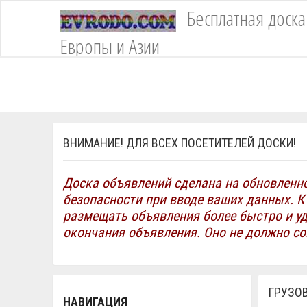
Unknown column 'asterisk' in 'where clause'Table 'evrodococuevrodo.eboard_fi
Бесплатная доск
existTable 'evrodococuevrodo.eboard_filter_val_files' doesn't existTable 'evr
list'Table 'evrodococuevrodo.eboard_filter_val_files' doesn't existTable 'evr
Европы и Азии
'evrodococuevrodo.eboard_filter_val_string' doesn't existTable 'evrodococuevr
ВНИМАНИЕ! ДЛЯ ВСЕХ ПОСЕТИТЕЛЕЙ ДОСКИ!
Доска объявлений сделана на обновленн
безопасности при вводе ваших данных. К
размещать объявления более быстро и у
окончания объявления. Оно не должно с
ГРУЗОВ
НАВИГАЦИЯ