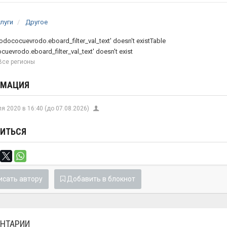
луги
Другое
rodococuevrodo.eboard_filter_val_text' doesn't existTable
cuevrodo.eboard_filter_val_text' doesn't exist
се регионы
РМАЦИЯ
я 2020 в 16:40 (до 07.08.2026)
ИТЬСЯ
сать автору
Добавить в блокнот
НТАРИИ