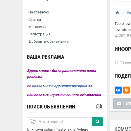
На главную
Ус
Статьи
Table 'ev
Магазины
'evrodoco
Регистрация
207
В
Добавить объявление
ИНФО
ВАША РЕКЛАМА
15 июл
Здесь может быть расположена ваша
ПОДЕЛ
реклама
>>
связаться с администратором
<<
или оплатить прямо с вашего объявления
Напи
ПОИСК ОБЪЯВЛЕНИЙ
КОММЕ
Unknown column 'asterisk' in 'where