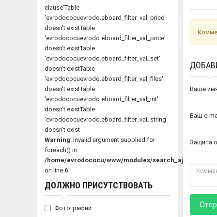
clause'Table
'evrodococuevrodo.eboard_filter_val_price'
doesn't existTable
Комме
'evrodococuevrodo.eboard_filter_val_price'
doesn't existTable
'evrodococuevrodo.eboard_filter_val_set'
ДОБАВ
doesn't existTable
'evrodococuevrodo.eboard_filter_val_files'
doesn't existTable
Ваше им
'evrodococuevrodo.eboard_filter_val_int'
doesn't existTable
Ваш e-ma
'evrodococuevrodo.eboard_filter_val_string'
doesn't exist
Warning
: Invalid argument supplied for
Защита 
foreach() in
/home/evrodococu/www/modules/search_ajax.inc
on line
6
ДОЛЖНО ПРИСУТСТВОВАТЬ
Отпр
Фотографии