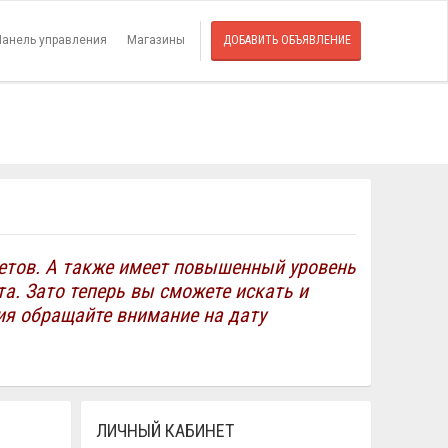
 doesn't existTable 'evrodococuevrodo.eboard_filter_val_set' doesn't
ard_filter_val_string' doesn't existUnknown column 'shop.soc_vk' in 'field
Панель управления
Магазины
ДОБАВИТЬ ОБЪЯВЛЕНИЕ
oard_filter_val_set' doesn't existTable
val_text' doesn't exist
етов. А также имеет повышенный уровень
а. Зато теперь вы сможете искать и
я обращайте внимание на дату
ЛИЧНЫЙ КАБИНЕТ