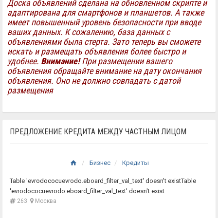
Доска объявлений сделана на обновленном скрипте и
адаптирована для смартфонов и планшетов. А также
имеет повышенный уровень безопасности при вводе
ваших данных. К сожалению, база данных с
объявлениями была стерта. Зато теперь вы сможете
искать и размещать объявления более быстро и
e'
удобнее.
Внимание!
При размещении вашего
объявления обращайте внимание на дату окончания
e'
объявления. Оно не должно совпадать с датой
размещения
'
ПРЕДЛОЖЕНИЕ КРЕДИТА МЕЖДУ ЧАСТНЫМ ЛИЦОМ
ng'
Бизнес
Кредиты
Table 'evrodococuevrodo.eboard_filter_val_text' doesn't existTable
'evrodococuevrodo.eboard_filter_val_text' doesn't exist
rch_ajax.inc
263
Москва