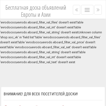
Unknown column 'asterisk' in 'where clause'Table
Бесплатная доска объявлений
'evrodococuevrodo.eboard_filter_val_price' doesn't existTable
Right
Main
Lef
Европы и Азии
'evrodococuevrodo.eboard_filter_val_price' doesn't existTable
menu
menu
me
'evrodococuevrodo.eboard_filter_val_set' doesn't existTable
bar
bar
'evrodococuevrodo.eboard_filter_val_files' doesn't existTable
'evrodococuevrodo.eboard_filter_val_int' doesn't existTable
'evrodococuevrodo.eboard_filter_val_string' doesn't existUnknown column
'shop.soc_vk' in 'field list'Table 'evrodococuevrodo.eboard_filter_val_files'
doesn't existTable 'evrodococuevrodo.eboard_filter_val_price' doesn't
existTable 'evrodococuevrodo.eboard_filter_val_set' doesn't existTable
'evrodococuevrodo.eboard_filter_val_string' doesn't existTable
'evrodococuevrodo.eboard_filter_val_int' doesn't existTable
'evrodococuevrodo.eboard_filter_val_text' doesn't exist
ВНИМАНИЕ! ДЛЯ ВСЕХ ПОСЕТИТЕЛЕЙ ДОСКИ!